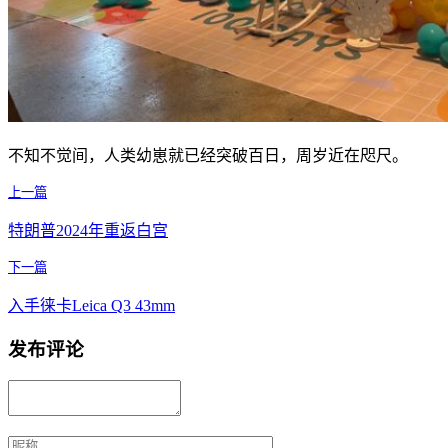
不知不觉间，人类幼崽就已经突破百日，周岁近在咫尺。
上一篇
特朗普2024年重返白宫
下一篇
入手徕卡Leica Q3 43mm
发布评论