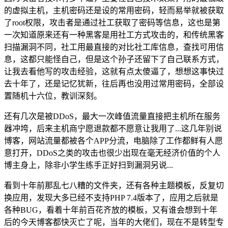
的虚拟主机，主机密码还是设的常用密码，轻而易举就被获取
了root权限，攻击者是通过社工获取了密码等信息，这也是第
一次知道原来还有一种黑客是用社工方式攻击的，和传统黑客
扫描漏洞不同，社工用最直接的对比社工库信息，查找可用信
息，这都只能怪自己，但是这个孙子还留下了自己联系方式，
让我去看他写的攻击经验，这就有点太傻逼了，想想这事快过
去十年了，还是记忆犹新，往后再也没用过常用密码，全部设
置随机十六位，教训深刻。
还有几次是被DDoS，最大一次峰值流量直接把主机所在服务
器冲垮，后来主机商宁愿退款都不愿意让我用了...这几年别说
博客，网站流量都被各个APP分流，电脑除了工作都鲜有人愿
意打开，DDoS之类的攻击也很少出现在毫无经济价值的个人
博主身上，除非小学生练手正好扫到漏洞另说...
看到十年前那乱七八糟的文件夹，还有各种主题模板，反复切
换应用，发现大多已经不支持PHP 7.4版本了，应用之后就是
各种BUG，看着十年前百花齐放的模板，又有谁会想到十年
后的今天博客都快灭亡了呢，当年的大佬们，现在不是转型专