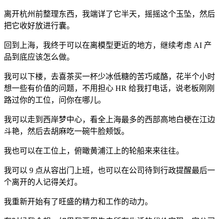
离开杭州前整理东西，我端详了它半天，摇摇这个玉坠，然后
把它收好放进行囊。
回到上海，我终于可以在离模型更近的地方，继续考虑 AI 产
品到底应该怎么做。
我可以下楼，去喜茶买一杯少冰低糖的苦巧咸酪，花半个小时
想一些有价值的问题，不用担心 HR 给我打电话，说老板刚刚
路过你的工位，问你在哪儿。
我可以走到西岸梦中心，看全上海最多的西部高地白梗在江边
斗艳，然后去胡麻吃一碗牛脸颊饭。
我也可以在工位上，俯瞰黄浦江上的轮船来来往往。
我可以 9 点从容出门上班，也可以在公司待到行政提醒最后一
个离开的人记得关灯。
我重新开始有了旺盛的精力和工作的动力。