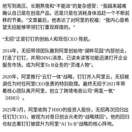
他写到高压、长期熬夜和“不能说”的复杂感受：“我越来越难
确认自己是在创造产品，还是只是在消耗身体追赶一个不断前
移的节奏。”文章最后，他表达了对阿里的祝福：“我内心是希
望无招能够带领钉钉重现辉煌的。”
“无招”正是钉钉的创始人和现任CEO 陈航。
2014年，无招带领团队搬到阿里创始地“湖畔花园”内部创业，
打造了钉钉，并用DING消息、已读未读等功能迅速打开企业
服务市场，成为阿里To B业务的“灵魂人物”。
2020年，阿里推行“云钉一体”战略，钉钉并入阿里云，无招被
调任为时任阿里CEO张勇的特别助理。最终无招于2021年带
着核心团队离开阿里，创立了跨境电商公司“两氢一氧”
（HHO）。
2025年3月，阿里收购了HHO的投资人股份，无招再次回归出
任钉钉CEO，被视为对昔日创业元老的“战略赎回”。他的回归
也标志着钉钉被提升为阿里“AI To B”战略的核心阵地。