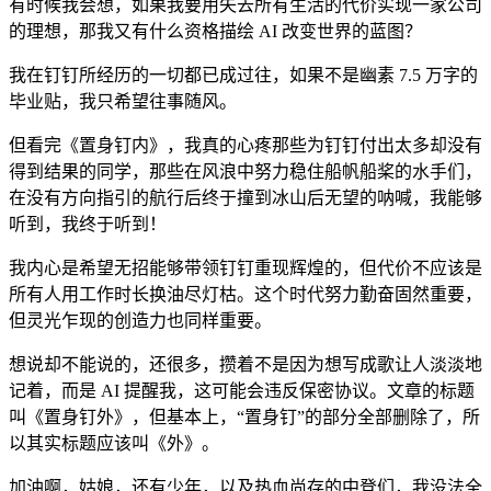
有时候我会想，如果我要用失去所有生活的代价实现一家公司
的理想，那我又有什么资格描绘 AI 改变世界的蓝图？
我在钉钉所经历的一切都已成过往，如果不是幽素 7.5 万字的
毕业贴，我只希望往事随风。
但看完《置身钉内》，我真的心疼那些为钉钉付出太多却没有
得到结果的同学，那些在风浪中努力稳住船帆船桨的水手们，
在没有方向指引的航行后终于撞到冰山后无望的呐喊，我能够
听到，我终于听到！
我内心是希望无招能够带领钉钉重现辉煌的，但代价不应该是
所有人用工作时长换油尽灯枯。这个时代努力勤奋固然重要，
但灵光乍现的创造力也同样重要。
想说却不能说的，还很多，攒着不是因为想写成歌让人淡淡地
记着，而是 AI 提醒我，这可能会违反保密协议。文章的标题
叫《置身钉外》，但基本上，“置身钉”的部分全部删除了，所
以其实标题应该叫《外》。
加油啊，姑娘，还有少年，以及热血尚存的中登们，我没法全