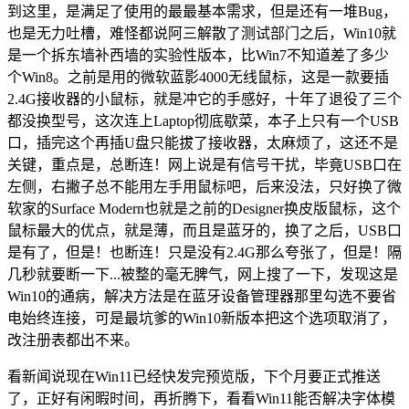
到这里，是满足了使用的最最基本需求，但是还有一堆Bug，
也是无力吐槽，难怪都说阿三解散了测试部门之后，Win10就
是一个拆东墙补西墙的实验性版本，比Win7不知道差了多少
个Win8。之前是用的微软蓝影4000无线鼠标，这是一款要插
2.4G接收器的小鼠标，就是冲它的手感好，十年了退役了三个
都没换型号，这次连上Laptop彻底歇菜，本子上只有一个USB
口，插完这个再插U盘只能拔了接收器，太麻烦了，这还不是
关键，重点是，总断连！网上说是有信号干扰，毕竟USB口在
左侧，右撇子总不能用左手用鼠标吧，后来没法，只好换了微
软家的Surface Modern也就是之前的Designer换皮版鼠标，这个
鼠标最大的优点，就是薄，而且是蓝牙的，换了之后，USB口
是有了，但是！也断连！只是没有2.4G那么夸张了，但是！隔
几秒就要断一下...被整的毫无脾气，网上搜了一下，发现这是
Win10的通病，解决方法是在蓝牙设备管理器那里勾选不要省
电始终连接，可是最坑爹的Win10新版本把这个选项取消了，
改注册表都出不来。
看新闻说现在Win11已经快发完预览版，下个月要正式推送
了，正好有闲暇时间，再折腾下，看看Win11能否解决字体模