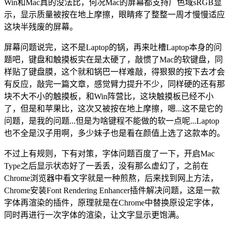
Win和Mac真的没法比，何况Mac的屏幕都支持广色域sRGB显
示，显示质量被按在地上摩擦，眼睛疼了整整一周才慢慢适应
这块半残废的屏幕。
屏幕问题说完，这不是Laptop的锅，再来吐槽Laptop本身的问
题吧，键盘和触摸板实在是太硬了，敲惯了Mac的软键盘，同
样贴了键盘膜，这个就和锅巴一样难敲，得狠狠的按下去才会
有反应，敲完一篇文章，感觉臂力提升不少，同样硬的还有那
块不大不小的触摸板，和Win阵营比，这块触摸板已经不小
了，但是和苹果比，这次又被按在地上摩擦，嗯...这不是它的
问题，是我的问题...但是为啥键程不能做的软一点呢...Laptop
也不全是汉子用啊，多少妹子也是看在颜值上选了这款本的。
不过上有规则，下有对策，字体问题百度了一下，开启Mac
Type之后显示状态好了一丢丢，没有那么虚幻了，之前在
Chrome浏览器中看文字就是一种煎熬，后来找到网上方法，
Chrome安装Font Rendering Enhancer插件解决问题，这是一款
字体再渲染的插件，原理就是在Chrome中替换原设定字体，
同时再进行一次字体的渲染，让文字显示更饱满。