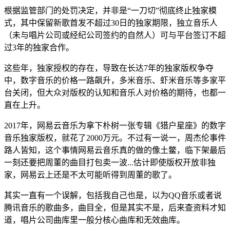
根据监管部门的处罚决定，并非是“一刀切”彻底终止独家模
式，其中保留新歌首发不超过30日的独家期限，独立音乐人
（未与唱片公司或经纪公司签约的自然人）可与平台签订不超
过3年的独家合作。
这些年，独家授权的存在，导致在长达7年的独家版权争夺
中，数字音乐的价格一路飙升，多米音乐、虾米音乐等多家平
台关闭，但大众对版权的认知和音乐人对价格的期待，也都一
直在上升。
2017年，网易云音乐为拿下朴树一张专辑《猎户星座》的数字
音乐独家版权，就花了2000万元。不过有一说一，周杰伦事件
路人皆知，这个事情网易云音乐真的做的像土鳖，临下架最后
一刻还要把周董的曲目打包卖一波...估计即使版权开放非独
家，网易云上还是不太可能听得到周董的歌了。
其实一直有一个误解，包括我自己也是，以为QQ音乐或者说
腾讯音乐的歌曲多，曲目全，但是其实不是，后来查资料才知
道，唱片公司曲库里一般分核心曲库和无效曲库。