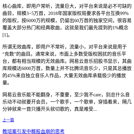
核心曲库，即用户常听，流量巨大，对平台来说是必不可缺的
曲目，规模3~5万首，2018年国家版权局要求各平台互换99%
的版权，按6000万的规模，仍留出60万首的独家空间，很容易
覆盖大部分热门和经典歌曲，这就是我们最先提到的1%概念
[1]。
所谓无效曲库，即用户不常听，流量小，对平台来说是用于
“充数”的曲目。通常来说，市面上多数受版权困扰的音乐平
台，都有相当规模的无效曲库。网易云音乐招股书显示，其曲
库规模达6000万首，数量上并不比腾讯音乐少，只是其总播放
的45%来自独立音乐人作品，大量无效曲库承载极少的播放
量。
网易云音乐能不能翻身，不重要，至少我不care，别总什么音
乐动不动就要开会员，一个歌手，一个歌单，穿插着来，隔几
分钟就来一首只播开头就切歌的，真是难受...
上一篇
教培案引发中概股血崩的思考