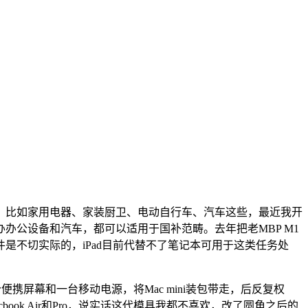
，比如家用电器、家装厨卫、电动自行车、汽车这些，最近我开
办公设备和汽车，都可以适用于国补范畴。去年把老MBP M1
不切实际的，iPad目前代替不了笔记本可用于这类任务处
一个便携屏幕和一台移动电源，将Mac mini装包带走，后反复权
k Air和Pro，说实话这代模具我都不喜欢，改了圆角之后的