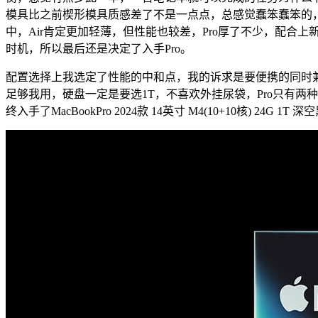
模具比之前楔形模具质感差了不是一点点，总感觉蠢笨蠢笨的，但
中，Air肯定更加轻薄，但性能也较差，Pro厚了不少，配合
时机，所以最后还是决定了入手Pro。
配置选择上我选定了性能的中和点，我的诉求是要便携的同时兼顾
足够我用，硬盘一定是要选1T，不喜欢外挂尿袋，Pro只有两
终入手了MacBookPro 2024款 14英寸 M4(10+10核) 24G 