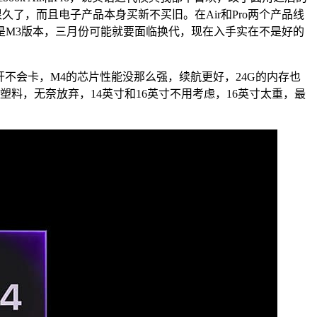
了，而且电子产品本身买新不买旧。在Air和Pro两个产品线
还是M3版本，三月份可能就要面临换代，现在入手实在不是好的
开不会卡，M4的芯片性能没那么强，续航更好，24G的内存也
料，无奈放弃，14英寸和16英寸不用考虑，16英寸太重，最