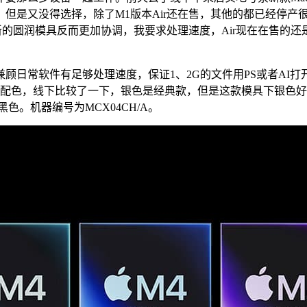
是又没得选择，除了M1版本Air还在售，其他的都已经停产很久
上新的圆润模具反而更加协调，我要求处理速度，Air现在在售的
日常软件有足够处理速度，保证1、2G的文件用PS或者AI打
种配色，线下比较了一下，银色是经典款，但是这款模具下银色好塑
1T 深空黑色。机器编号为MCX04CH/A。