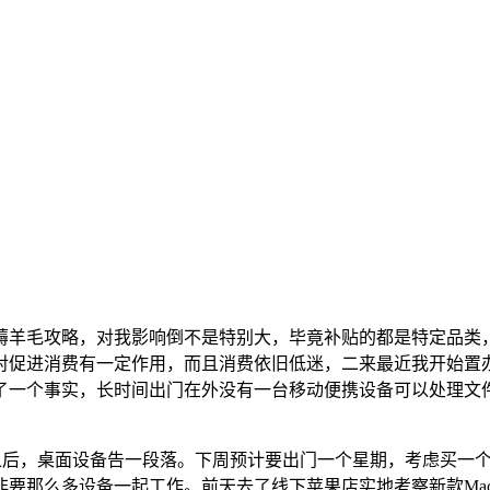
种薅羊毛攻略，对我影响倒不是特别大，毕竟补贴的都是特定品类
贴对促进消费有一定作用，而且消费依旧低迷，二来最近我开始置办
一个事实，长时间出门在外没有一台移动便携设备可以处理文件是
的iMac替换掉之后，桌面设备告一段落。下周预计要出门一个星期，考虑买
那么多设备一起工作。前天去了线下苹果店实地考察新款Macboo